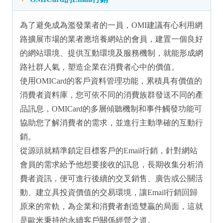
為了避免成為濫發業者的一員，OMI建議有心利用網
路擴展市場的業者應培養網站的會員，建置一個良好
的網站環境、提供互動環境及服務機制，就能形成網
路社群人氣，塑造企業在消費者心中的價值。
使用OMICard的客戶資料管理功能，累積具有價值的
消費者資料庫，您可依不同的消費族群發送不同的產
品訊息，OMICard的多層傾聽機制和事件觸發功能可
協助您了解消費者的需求，並進行主動準確的互動行
銷。
從源頭就精準鎖定目標客戶的Email行銷，針對網站
會員的需求給予他想要接收的訊息，長期收集分析消
費者資訊，便可進行後續的交叉銷售、廣告或公關活
動、建立具投資價值的交易環境，讓Email行銷回歸
原來的常軌，為企業和消費者創造雙贏的局面，這就
是歐米秉持的永續客戶關係經營之道。