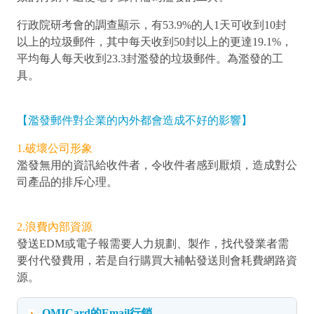
行政院研考會的調查顯示，有53.9%的人1天可收到10封
以上的垃圾郵件，其中每天收到50封以上的更達19.1%，
平均每人每天收到23.3封濫發的垃圾郵件。為濫發的工
具。
【濫發郵件對企業的內外都會造成不好的影響】
1.破壞公司形象
濫發無用的資訊給收件者，令收件者感到厭煩，造成對公
司產品的排斥心理。
2.浪費內部資源
發送EDM或電子報需要人力規劃、製作，找代發業者需
要付代發費用，若是自行購買大補帖發送則會耗費網路資
源。
OMICard的Email行銷