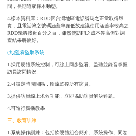
問，長期追蹤樣本動態。
4.樣本資料庫：RDD因台灣地區電話號碼之正當取得昂
貴，且電話簿之號碼涵蓋率頗低故建議使用涵蓋率較高之
RDD幾將接近百分之百，雖然使訪問之成本昇高但對調
查結果將較好。
(九)監看監聽系統
1.採用硬體系統控制，可線上同步監看、監聽並錄音掌握
訪員訪問情況。
2.可設定時間間隔，輪流監控所有訪員。
3.提供訪員線上求救功能，立即協助訪員解決難題。
4.可進行廣播教學
三、教育訓練
1.系統操作訓練：包括軟硬體組合簡介、系統操作、問卷