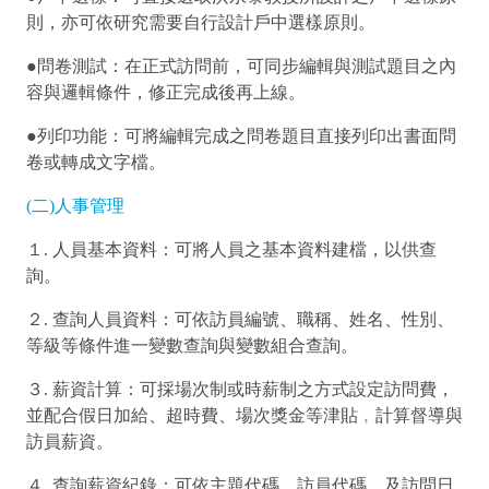
則，亦可依研究需要自行設計戶中選樣原則。
●問卷測試：在正式訪問前，可同步編輯與測試題目之內
容與邏輯條件，修正完成後再上線。
●列印功能：可將編輯完成之問卷題目直接列印出書面問
卷或轉成文字檔。
(二)人事管理
１. 人員基本資料：可將人員之基本資料建檔，以供查
詢。
２. 查詢人員資料：可依訪員編號、職稱、姓名、性別、
等級等條件進一變數查詢與變數組合查詢。
３. 薪資計算：可採場次制或時薪制之方式設定訪問費，
並配合假日加給、超時費、場次獎金等津貼﹐計算督導與
訪員薪資。
４. 查詢薪資紀錄：可依主題代碼、訪員代碼、及訪問日