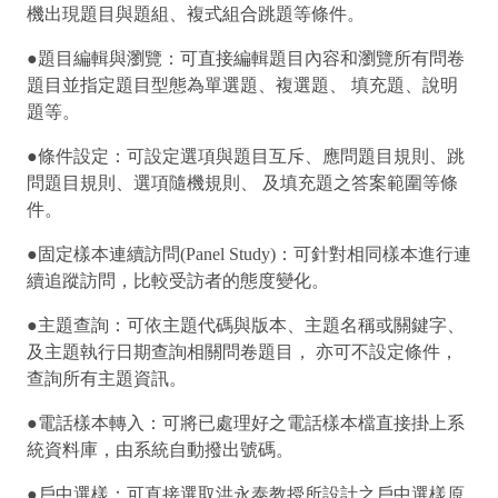
機出現題目與題組、複式組合跳題等條件。
●題目編輯與瀏覽：可直接編輯題目內容和瀏覽所有問卷
題目並指定題目型態為單選題、複選題、 填充題、說明
題等。
●條件設定：可設定選項與題目互斥、應問題目規則、跳
問題目規則、選項隨機規則、 及填充題之答案範圍等條
件。
●固定樣本連續訪問(Panel Study)：可針對相同樣本進行連
續追蹤訪問，比較受訪者的態度變化。
●主題查詢：可依主題代碼與版本、主題名稱或關鍵字、
及主題執行日期查詢相關問卷題目， 亦可不設定條件，
查詢所有主題資訊。
●電話樣本轉入：可將已處理好之電話樣本檔直接掛上系
統資料庫，由系統自動撥出號碼。
●戶中選樣：可直接選取洪永泰教授所設計之戶中選樣原