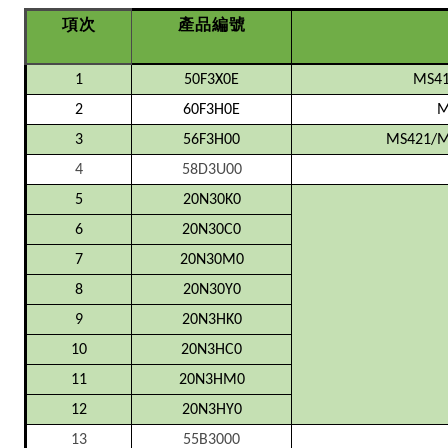
項次
產品編號
1
50F3X0E
MS41
2
60F3H0E
M
3
56F3H00
MS421/M
4
58D3U00
5
20N30K0
6
20N30C0
7
20N30M0
8
20N30Y0
9
20N3HK0
10
20N3HC0
11
20N3HM0
12
20N3HY0
13
55B3000