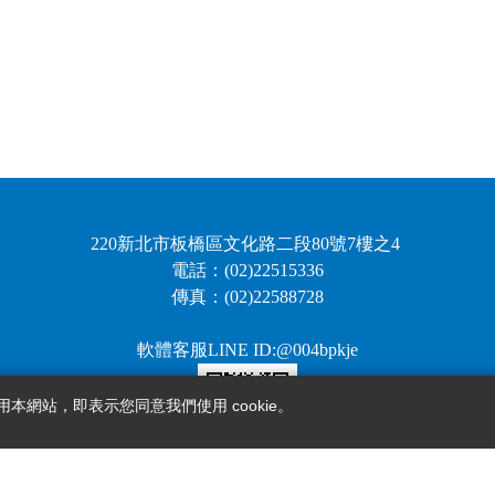
220新北市板橋區文化路二段80號7樓之4
電話：(02)22515336
傳真：(02)22588728
軟體客服LINE ID:@004bpkje
用本網站，即表示您同意我們使用 cookie。
軒眾電腦股份有限公司版權所有