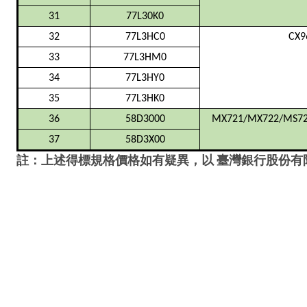
31
77L30K0
32
77L3HC0
CX9
33
77L3HM0
34
77L3HY0
35
77L3HK0
36
58D3000
MX721/MX722/MS72
37
58D3X00
註：上述得標規格價格如有疑異，以
臺灣銀行股份有